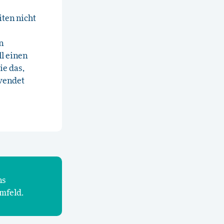
iten nicht
n
l einen
ie das,
ewendet
ns
mfeld.