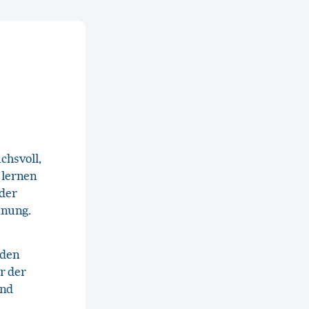
chsvoll,
 lernen
 der
anung.
 den
r der
und