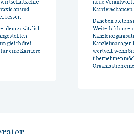
swirtschaftslehre
neue Verantwortu
Praxis an und
Karrierechancen.
l besser.
Daneben bieten s
bei dem zusätzlich
Weiterbildungen 
ngestellten
Kanzleiorganisat
um gleich drei
Kanzleimanager. 
 für eine Karriere
wertvoll, wenn S
übernehmen möcht
Organisation eine
rater