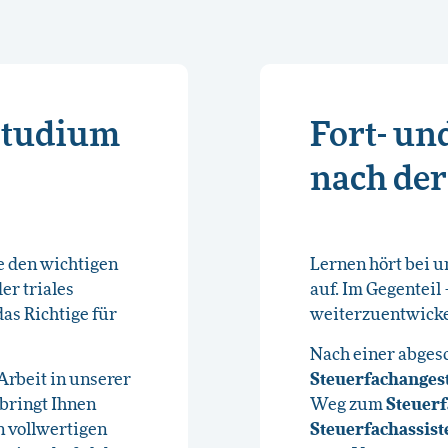
 Studium
Fort- un
nach de
e den wichtigen
Lernen hört bei 
er triales
auf. Im Gegenteil 
as Richtige für
weiterzuentwicke
Nach einer abges
Arbeit in unserer
Steuerfachangest
bringt Ihnen
Weg zum
Steuer
 vollwertigen
Steuerfachassist